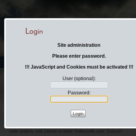
Beter für Gefangene -
prayers4prisoners
Login
Site administration
Please enter password.
You are here:
Login
!!! JavaScript and Cookies must be activated !!!
User (optional):
Page
Menu
News
Password:
FREE RU-AL
Free RU-AL ... ein kleines persönliches Geschenk von
Albert "RU-AL" Jones. Wenn man bedenkt, dass er ja, wie
viele andere, seit Jahren in einer Todeszelle sein "Dasein"