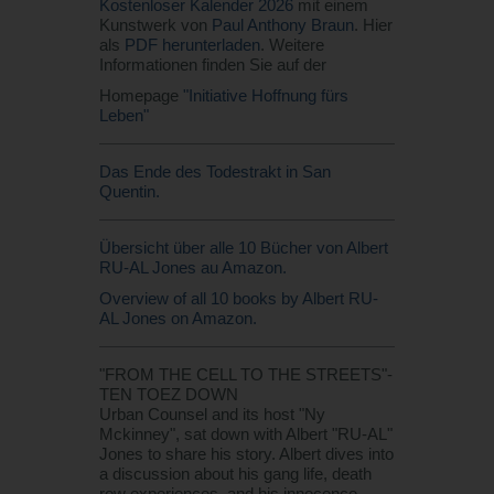
Kostenloser Kalender 2026
mit einem
Kunstwerk von
Paul Anthony Braun
. Hier
als
PDF herunterladen
. Weitere
Informationen finden Sie auf der
Homepage
"Initiative Hoffnung fürs
Leben"
Das Ende des Todestrakt in San
Quentin.
Übersicht über alle 10 Bücher von Albert
RU-AL Jones au Amazon.
Overview of all 10 books by Albert RU-
AL Jones on Amazon.
"FROM THE CELL TO THE STREETS"-
TEN TOEZ DOWN
Urban Counsel and its host "Ny
Mckinney", sat down with Albert "RU-AL"
Jones to share his story. Albert dives into
a discussion about his gang life, death
row experiences, and his innocence.